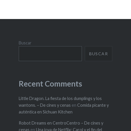
Buscar
BUSCAR
Recent Comments
Little Dragon. La fiesta de los dumplings y los
wantons. – De cines y cenas
en
Comida picante y
auténtica en Sichuan Kitchen
Robot Dreams en CentroCentro – De cines y
cenas
en
Una joya de Netflix: Carol y el fin del