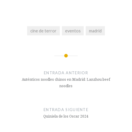
cine de terror
eventos
madrid
Navegación
de
ENTRADA ANTERIOR
entradas
Auténticos noodles chinos en Madrid: Lanzhou beef
noodles
ENTRADA SIGUIENTE
Quiniela de los Oscar 2024