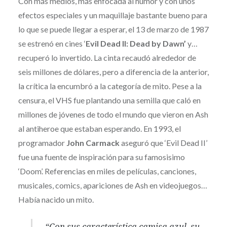
Con más medios, más enfocada al humor y con unos
efectos especiales y un maquillaje bastante bueno para
lo que se puede llegar a esperar, el 13 de marzo de 1987
se estrenó en cines ‘
Evil Dead II: Dead by Dawn’
y…
recuperó lo invertido. La cinta recaudó alrededor de
seis millones de dólares, pero a diferencia de la anterior,
la crítica la encumbró a la categoría de mito. Pese a la
censura, el VHS fue plantando una semilla que caló en
millones de jóvenes de todo el mundo que vieron en Ash
al antiheroe que estaban esperando. En 1993, el
programador
John Carmack
aseguró que ‘Evil Dead II’
fue una fuente de inspiración para su famosisimo
‘Doom’. Referencias en miles de películas, canciones,
musicales, comics, apariciones de Ash en videojuegos…
Había nacido un mito.
“Con sus característica camisa azul, su