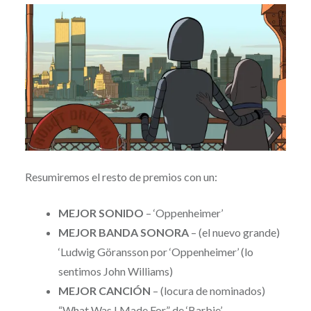
Resumiremos el resto de premios con un:
MEJOR SONIDO
– ‘Oppenheimer’
MEJOR BANDA SONORA
– (el nuevo grande)
‘Ludwig Göransson por ‘Oppenheimer’ (lo
sentimos John Williams)
MEJOR CANCIÓN
– (locura de nominados)
“What Was I Made For” de ‘Barbie’