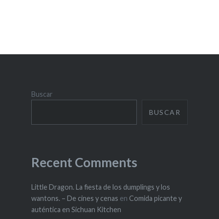
Buscar
BUSCAR
Recent Comments
Little Dragon. La fiesta de los dumplings y los
wantons. – De cines y cenas
en
Comida picante y
auténtica en Sichuan Kitchen