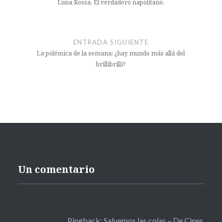
entradas
Luna Rossa. El verdadero napolitano.
ENTRADA SIGUIENTE
La polémica de la semana: ¿hay mundo más allá del
brillibrilli?
Un comentario
Pingback:
Salvemos las colas – De Cines