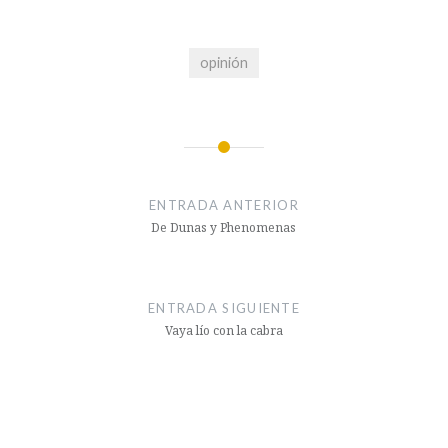
opinión
Navegación
de
ENTRADA ANTERIOR
entradas
De Dunas y Phenomenas
ENTRADA SIGUIENTE
Vaya lío con la cabra