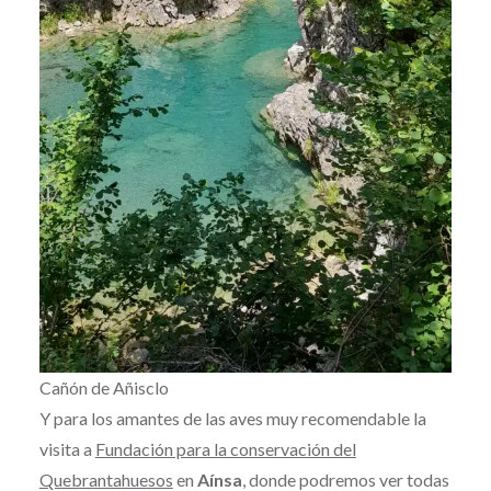
Cañón de Añisclo
Y para los amantes de las aves muy recomendable la
visita a
Fundación para la conservación del
Quebrantahuesos
en
Aínsa
, donde podremos ver todas