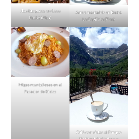
Hamburguesa en Casa
Arroz montañés en Bistró
Ruché (Plan)
La Capilleta (Plan)
Migas montañesas en el
Parador de Bielsa
Café con vistas al Parque
Nacional de Ordesa y