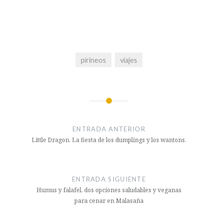
pirineos
viajes
Navegación
de
ENTRADA ANTERIOR
entradas
Little Dragon. La fiesta de los dumplings y los wantons.
ENTRADA SIGUIENTE
Humus y falafel, dos opciones saludables y veganas
para cenar en Malasaña