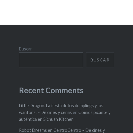
Buscar
BUSCAR
Recent Comments
Little Dragon. La fiesta de los dumplings y los
wantons. – De cines y cenas
en
Comida picante y
auténtica en Sichuan Kitchen
Robot Dreams en CentroCentro – De cines y